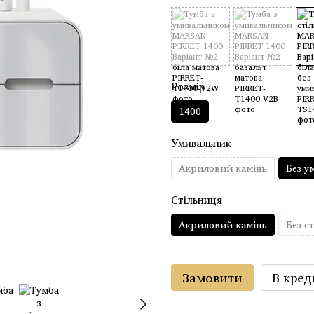
Розмір
1400
Умивальник
Акриловий камінь
Без у
Стільниця
Акриловий камінь
Без с
Замовити
В кред