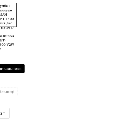
мивальника
тільниці
ит