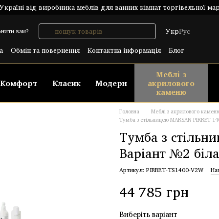
країні від виробника меблів для ванних кімнат торгівельної ма
Укр
Рус
нити вам?
а
Обмін та повернення
Контактна інформація
Блог
лічний договір (ОФЕРТА)
Меблі з
Комфорт
Класик
Модерн
акрилового
каменю
Головна
Меблі з акрилового камен
Тумба з стільницею MARSAN PIRRET 14
Тумба з стільн
Варіант №2 біл
Артикул: PIRRET-TS1400-V2W
На
44 785 грн
Виберіть варіант