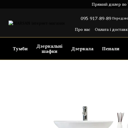
Перейти до основного контенту
Прямий дилер по У
095 917-89-89
Передзво
Про нас
Оплата і доставк
Угода користувача
Пуб
Дзеркальні
Тумби
Дзеркала
Пенали
шафки