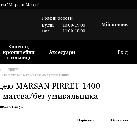
рки "Марсан Меблі"
Графік роботи:
Мій кошик
Будні:
10:00-19:00
Сб:
11:00-18:00
Консолі,
кронштейни
Аксесуари
Вхід
стільниці
ю
PIRRET
00 Варіант №2 біла матова/без умивальника
ицею MARSAN PIRRET 1400
а матова/без умивальника
писати відгук
Порівняти
В бажання