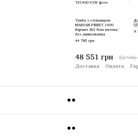
Тумба з стільницею
Дз
MARSAN PIRRET 1400
LE
Варіант №2 біла матова/
9 
без умивальника
44 785 грн
48 551 грн
53 946
Доставка
Оплата
Га