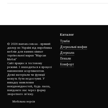
Каталог
Тумби
© 2026 marsan.com.ua - прямий
Дзеркальні шафки
дилер по Україні від виробника
меблів для ванних кімнат
Дзеркала
торгівельної марки "Марсан
Пенали
Меблі"
Сайт працює в тестовому
Комфорт
режимі. І знаходиться в процесі
наповнення асортиментом.
Деякі матеріали чи функції
можуть бути недоступні. У
випадку виявлення
невідповідностей, будь ласка,
повідомте нас через форму
зворотного зв'язку.
Мобільна версія