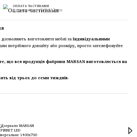
ОПЛАТА ЧАСТИНАМИ
6 платежів по 7 464.17 грн
ня
дозволяють виготовляти меблі за
Індивідуальними
шли потрібного дизайту або розміру, просто зателефонуйте
те, що вся продукція фабрики MARSAN виготовляється на
ить від трьох до семи тижднів
.
Раз