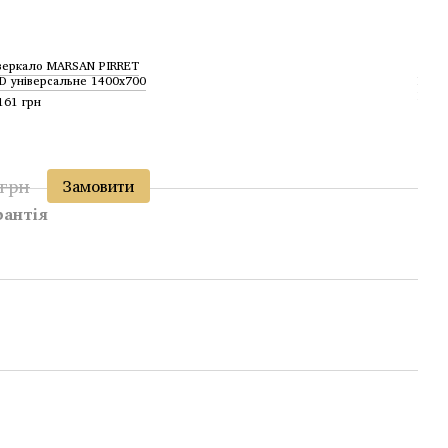
еркало MARSAN PIRRET
Тумб
D універсальне 1400x700
MARS
Варі
161 грн
без 
44 7
65
 грн
Замовити
рантія