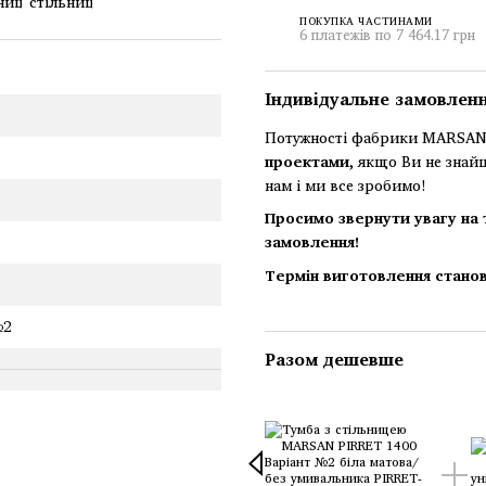
ПОКУПКА ЧАСТИНАМИ
6 платежів по 7 464.17 грн
Індивідуальне замовлен
Потужності фабрики MARSAN 
проектами
, якщо Ви не знай
нам і ми все зробимо!
Просимо звернути увагу на 
замовлення!
Термін виготовлення станов
№2
Разом дешевше