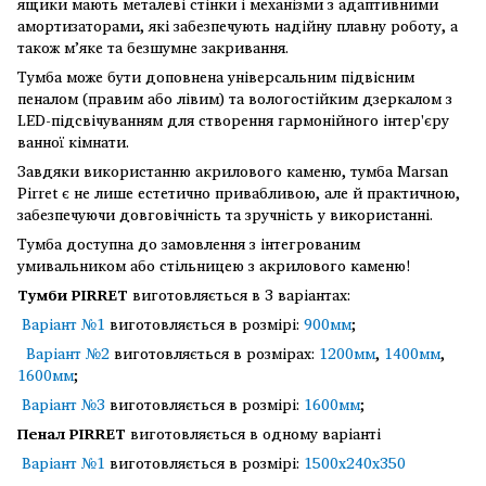
ящики мають металеві стінки і механізми з адаптивними
амортизаторами, які забезпечують надійну плавну роботу, а
також м’яке та безшумне закривання.
Тумба може бути доповнена універсальним підвісним
пеналом (правим або лівим) та вологостійким дзеркалом з
LED-підсвічуванням для створення гармонійного інтер'єру
ванної кімнати.
Завдяки використанню акрилового каменю, тумба Marsan
Pirret є не лише естетично привабливою, але й практичною,
забезпечуючи довговічність та зручність у використанні.
Тумба доступна до замовлення з інтегрованим
умивальником або стільницею з акрилового каменю!
Тумби
PIRRET
виготовляється в 3 варіантах:
Варіант №1
виготовляється в розмірі:
900мм
;
Варіант №2
виготовляється в розмірах:
1200мм
,
1400мм
,
1600мм
;
Варіант №3
виготовляється в розмірі:
1600мм
;
Пенал
PIRRET
виготовляється в одному варіанті
Варіант №1
виготовляється в розмірі:
1500х240х350