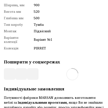
Ширина, мм
900
Висота мм
520
Глибина мм
500
Тип виробу
Тумба
Монтаж
Підвісний
Варіанти
Варіант №1
колекції
Колекція
PIRRET
Поширити у соцмережах
Індивідуальне замовлення
Потужності фабрики MARSAN дозволяють виготовляти
меблі за
Індивідуальними проектами
, якщо Ви не знайшли
потрібного дизайту або розміру, просто зателефонуйте нам і