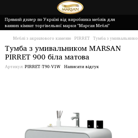
Прямий дилер по Україні від виробника меблів для
ванних кімнат торгівельної марки "Марсан Меблі"
Меблі з акрилового каменю
PIRRET
Тумба з умивальнико
Тумба з умивальником MARSAN
PIRRET 900 біла матова
Артикул:
PIRRET-T90-V1W
Написати відгук