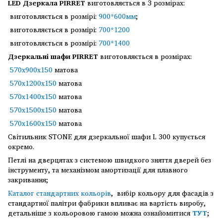
LED Дзеркала
PIRRET
виготовляється в 3
розмірах
:
виготовляється в розмірі:
900*600мм
;
виготовляється в розмірі:
700*1200
виготовляється в розмірі:
700*1400
Дзеркальні шафи
PIRRET
виготовляється в розмірах:
570х900х150
матова
570х1200х150
матова
570х1400х150
матова
570х1500х150
матова
570х1600х150
матова
Світильник STONE для дзеркальної шафи L 300 купується
окремо.
Петлі на дверцятах з системою швидкого зняття дверей без
інструменту, та механізмом амортизації для плавного
закривання;
Каталог стандартних кольорів
, вибір кольору для фасадів з
стандартної палітри фабрики впливає на вартість виробу,
детальніше з кольоровою гамою можна ознайомитися
ТУТ
;