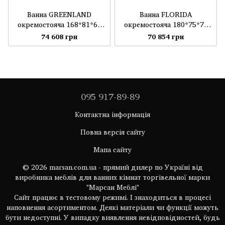
Ванна GREENLAND
Ванна FLORIDA
окремостояча 168*81*62
окремостояча 180*75*73
Глянець Біла 0000273
Глянець Біла 0000271
74 608 грн
70 854 грн
095 917-89-89
Контактна інформація
Повна версія сайту
Мапа сайту
© 2026 marsan.com.ua - прямий дилер по Україні від
виробника меблів для ванних кімнат торгівельної марки
"Марсан Меблі"
Сайт працює в тестовому режимі. І знаходиться в процесі
наповнення асортиментом. Деякі матеріали чи функції можуть
бути недоступні. У випадку виявлення невідповідностей, будь