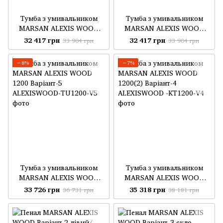
Тумба з умивальником
Тумба з умивальником
MARSAN ALEXIS WOOD
MARSAN ALEXIS WOOD
1000 Варіант-3 стандарт
1000 Варіант 3
32 417 грн
32 417 грн
33 904 грн
33 904 грн
glass
−8%
−7%
Тумба з умивальником
Тумба з умивальником
MARSAN ALEXIS WOOD
MARSAN ALEXIS WOOD
1200 Варіант-5
1200(2) Варіант-4
33 726 грн
35 318 грн
36 731 грн
38 181 грн