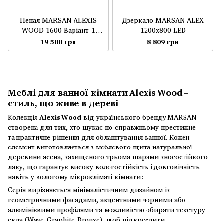
Пенал MARSAN ALEXIS
Дзеркало MARSAN ALEX
WOOD 1600 Варіант-1
1200x800 LED
універсальний
19 500 грн
8 809 грн
Меблі для ванної кімнати Alexis Wood –
стиль, що живе в дереві
Колекція
Alexis Wood
від українського бренду MARSAN
створена для тих, хто шукає по‑справжньому престижне
та практичне рішення для облаштування ванної. Кожен
елемент виготовляється з меблевого щита натуральної
деревини ясена, захищеного трьома шарами зносостійкого
лаку, що гарантує високу вологостійкість і довговічність
навіть у вологому мікрокліматі кімнати :
Серія вирізняється мінімалістичним дизайном із
геометричними фасадами, акцентними чорними або
алюмінієвими профілями та можливістю обирати текстуру
скла (Wave, Graphite, Bronze), щоб підкреслити