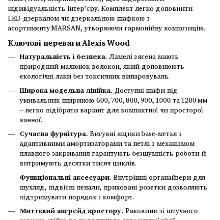
індивідуальність інтер’єру. Комплект легко доповнити
LED‑дзеркалом чи дзеркальною шафкою з
асортименту MARSAN, утворюючи гармонійну композицію.
Ключові переваги Alexis Wood
Натуральність і безпека.
Ламелі з ясена мають
природний малюнок волокон, який доповнюють
екологічні лаки без токсичних випаровувань.
Широка модельна лінійка.
Доступні шафи під
умивальник шириною 600, 700, 800, 900, 1000 та 1200 мм
– легко підібрати варіант для компактної чи просторої
ванної.
Сучасна фурнітура.
Висувні ящики base‑метал з
адаптивними амортизаторами та петлі з механізмом
плавного закривання гарантують безшумність роботи й
витримують десятки тисяч циклів.
Функціональні аксесуари.
Внутрішні органайзери для
шухляд, підвісні пенали, приховані розетки дозволяють
підтримувати порядок і комфорт.
Миттєвий апгрейд простору.
Раковини зі штучного