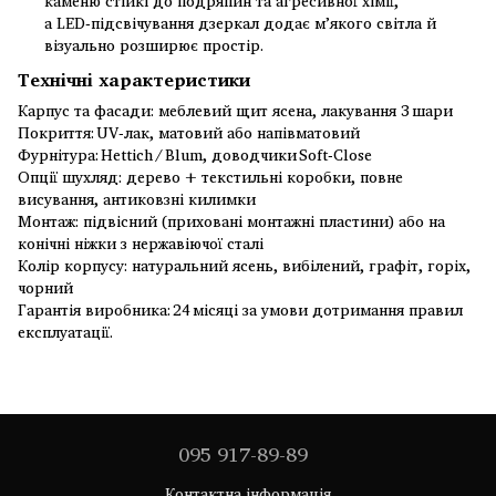
каменю стійкі до подряпин та агресивної хімії,
а LED‑підсвічування дзеркал додає м’якого світла й
візуально розширює простір.
Технічні характеристики
Карпус та фасади: меблевий щит ясена, лакування 3 шари
Покриття: UV‑лак, матовий або напівматовий
Фурнітура: Hettich / Blum, доводчики Soft‑Close
Опції шухляд: дерево + текстильні коробки, повне
висування, антиковзні килимки
Монтаж: підвісний (приховані монтажні пластини) або на
конічні ніжки з нержавіючої сталі
Колір корпусу: натуральний ясень, вибілений, графіт, горіх,
чорний
Гарантія виробника: 24 місяці за умови дотримання правил
експлуатації.
095 917-89-89
Контактна інформація