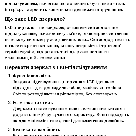
підсвічуванням
, яке ідеально доповнить будь-який стиль
інтер’єру та зробить ваше повсякденне життя зручнішим.
Що таке LED дзеркало?
LED дзеркало
– це дзеркало, оснащене світлодіодним
підсвічуванням, яке забезпечує м’яке, рівномірне освітлення
по всьому периметру або у певних зонах. Світлодіоди мають
низьке енергоспоживання, високу яскравість і тривалий
термін служби, що робить такі дзеркала не тільки
стильними, а й економічними.
Переваги дзеркал з LED-підсвічуванням
Функціональність
Завдяки підсвічуванню
дзеркала з LED
ідеально
підходять для догляду за собою, макіяжу чи гоління.
Світло розподіляється рівномірно, без спотворень.
Естетика та стиль
Дзеркала з підсвічуванням мають елегантний вигляд і
додають інтер’єру сучасного характеру. Вони підходять
як для мінімалістичних, так і для класичних дизайнів.
Безпека та надійність
Всі дзеркала у нашому каталозі виготовлені з