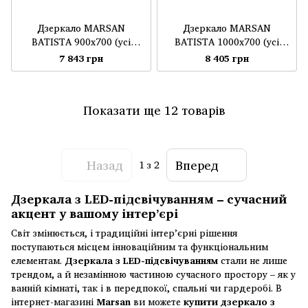
Дзеркало MARSAN
Дзеркало MARSAN
BATISTA 900x700 (усі
BATISTA 1000x700 (усі
кольори моделі)
кольори моделі)
7 843 грн
8 405 грн
Показати ще 12 товарів
Назад
Вперед
1
з 2
Дзеркала з LED-підсвічуванням – сучасний
акцент у вашому інтер’єрі
Світ змінюється, і традиційні інтер’єрні рішення
поступаються місцем інноваційним та функціональним
елементам.
Дзеркала з LED-підсвічуванням
стали не лише
трендом, а й незамінною частиною сучасного простору – як у
ванній кімнаті, так і в передпокої, спальні чи гардеробі. В
інтернет-магазині
Marsan
ви можете
купити дзеркало з