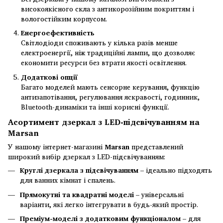
високоякісного скла з антикорозійним покриттям і
вологостійким корпусом.
Енергоефективність
Світлодіоди споживають у кілька разів менше
електроенергії, ніж традиційні лампи, що дозволяє
економити ресурси без втрати якості освітлення.
Додаткові опції
Багато моделей мають сенсорне керування, функцію
антизапотівання, регулювання яскравості, годинник,
Bluetooth-динаміки та інші корисні функції.
Асортимент дзеркал з LED-підсвічуванням на
Marsan
У нашому інтернет-магазині
Marsan
представлений
широкий вибір дзеркал з LED-підсвічуванням:
Круглі дзеркала з підсвічуванням
– ідеально підходять
для ванних кімнат і спалень.
Прямокутні та квадратні моделі
– універсальні
варіанти, які легко інтегрувати в будь-який простір.
Преміум-моделі з додатковим функціоналом
– для