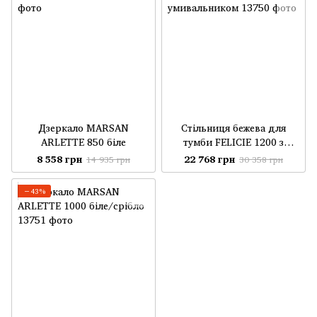
Дзеркало MARSAN
Стільниця бежева для
ARLETTE 850 біле
тумби FELICIE 1200 з
умивальником
8 558 грн
22 768 грн
14 935 грн
30 358 грн
−43%