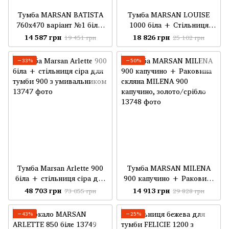
Тумба MARSAN BATISTA
Тумба MARSAN LOUISE
760х470 варіант №1 біла/
1000 біла + Стільниця
матова + стільниця
акриловий камінь 1000 під
14 587 грн
18 826 грн
19 451 грн
25 102 грн
акриловий камінь 760 під
настільний умивальник
настільний умивальник
центр білий, без
−33%
−50%
біла/матова
умивальника
Тумба Marsan Arlette 900
Тумба MARSAN MILENA
біла + стільниця сіра для
900 капучино + Раковина
тумби 900 з умивальником
скляна MILENA 900
48 703 грн
14 913 грн
73 055 грн
29 828 грн
капучино, золото/срібло
−43%
−25%