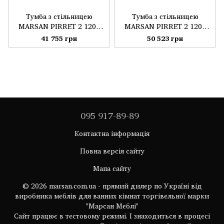
Тумба з стільницею
Тумба з стільницею
MARSAN PIRRET 2 1200
MARSAN PIRRET 2 1200
біла матова/без
базальт/без умивальника
41 755 грн
50 523 грн
умивальника
095 917-89-89
Контактна інформація
Повна версія сайту
Мапа сайту
© 2026 marsan.com.ua - прямий дилер по Україні від
виробника меблів для ванних кімнат торгівельної марки
"Марсан Меблі"
Сайт працює в тестовому режимі. І знаходиться в процесі