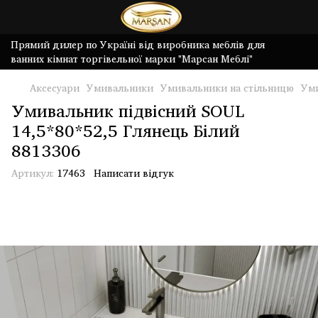
Прямий дилер по Україні від виробника меблів для
ванних кімнат торгівельної марки "Марсан Меблі"
Аксесуари
Умивальники
Умивальники на стільницю
Уми
Умивальник підвісний SOUL
14,5*80*52,5 Глянець Білий
8813306
Артикул:
17463
Написати відгук