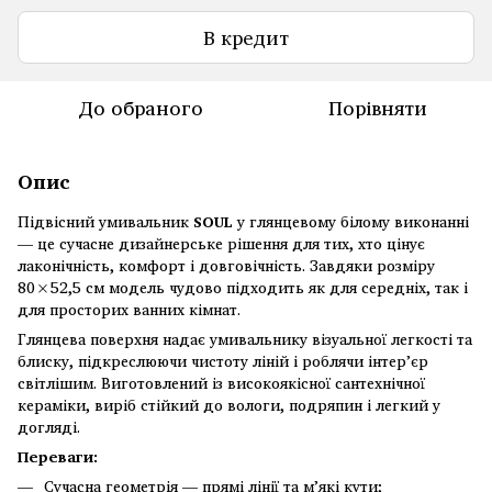
В кредит
До обраного
Порівняти
Опис
Підвісний умивальник
SOUL
у глянцевому білому виконанні
— це сучасне дизайнерське рішення для тих, хто цінує
лаконічність, комфорт і довговічність. Завдяки розміру
80×52,5 см модель чудово підходить як для середніх, так і
для просторих ванних кімнат.
Глянцева поверхня надає умивальнику візуальної легкості та
блиску, підкреслюючи чистоту ліній і роблячи інтер’єр
світлішим. Виготовлений із високоякісної сантехнічної
кераміки, виріб стійкий до вологи, подряпин і легкий у
догляді.
Переваги:
Сучасна геометрія — прямі лінії та м’які кути;