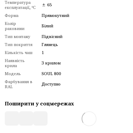
Температура
± 65
експлуатації, ºC
Форма
Прямокутний
Колір
Білий
раковини
Тип монтажу
Підвісний
Тип покриття
Глянець
Кількість чаш
1
Наявність
З крилом
крила
Модель
SOUL 800
Фарбування в
Доступно
RAL
Поширити у соцмережах