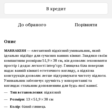
В кредит
До обраного
Порівняти
Опис
MARRAKESH
— елегантний підвісний умивальник, який
ідеально підійде для сучасних ванних кімнат. Завдяки своїм
компактним розмірам 51,9×38 см, він дозволяє зекономити
простір і додає легкості інтер’єру. Глянцева біла поверхня
надає ванній кімнаті естетичного вигляду, а підвісна
конструкція дозволяє легше підтримувати чистоту підлоги.
Умивальник забезпечує зручність у використанні та
виглядає стильним доповненням для будь-якої ванної.
Тип встановлення
: підвісний
Розміри
: 13×51,9×38 см
Колір
: білий глянець