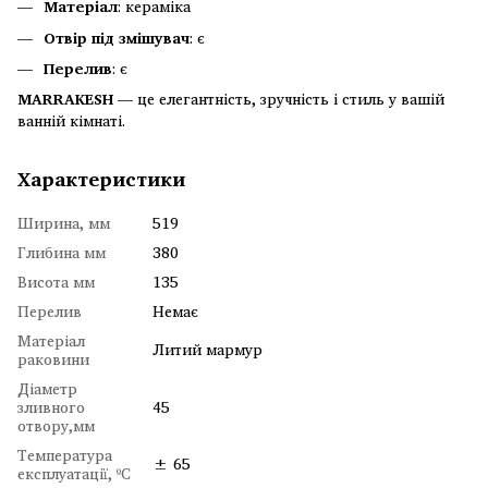
Матеріал
: кераміка
Отвір під змішувач
: є
Перелив
: є
MARRAKESH
— це елегантність, зручність і стиль у вашій
ванній кімнаті.
Характеристики
Ширина, мм
519
Глибина мм
380
Висота мм
135
Перелив
Немає
Матеріал
Литий мармур
раковини
Діаметр
зливного
45
отвору,мм
Температура
± 65
експлуатації, ºC