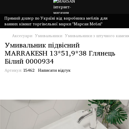
Прямий дилер по Україні від виробника меблів для
ванних кімнат торгівельної марки "Марсан Меблі"
Аксесуари
Умивальники
Умивальники з штучного камен
Умивальник підвісний
MARRAKESH 13*51,9*38 Глянець
Білий 0000934
Артикул:
15462
Написати відгук