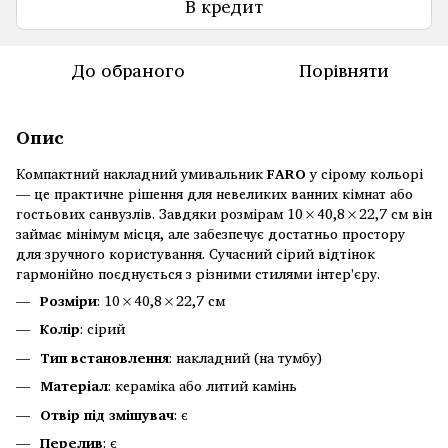
В кредит
До обраного
Порівняти
Опис
Компактний накладний умивальник
FARO
у сірому кольорі
— це практичне рішення для невеликих ванних кімнат або
гостьових санвузлів. Завдяки розмірам 10×40,8×22,7 см він
займає мінімум місця, але забезпечує достатньо простору
для зручного користування. Сучасний сірий відтінок
гармонійно поєднується з різними стилями інтер'єру.
Розміри
: 10×40,8×22,7 см
Колір
: сірий
Тип встановлення
: накладний (на тумбу)
Матеріал
: кераміка або литий камінь
Отвір під змішувач
: є
Перелив
: є