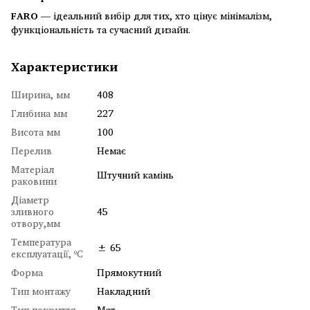
FARO
— ідеальний вибір для тих, хто цінує мінімалізм,
функціональність та сучасний дизайн.
Характеристики
Ширина, мм
408
Глибина мм
227
Висота мм
100
Перелив
Немає
Матеріал
Штучний камінь
раковини
Діаметр
зливного
45
отвору,мм
Температура
± 65
експлуатації, ºC
Форма
Прямокутний
Тип монтажу
Накладний
Тип покриття
Мат