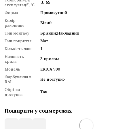
± 65
експлуатації, ºC
Форма
Прямокутний
Колір
Білий
раковини
Тип монтажу
Врізний;Накладний
Тип покриття
Мат
Кількість чаш
1
Наявність
З крилом
крила
Модель
ERICA 900
Фарбування в
Не доступно
RAL
Обрізка
Так
доступна
Поширити у соцмережах