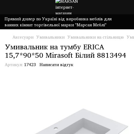
Прямий дилер по Україні від виробника меблів для
ванних кімнат торгівельної марки "Марсан Меблі"
Аксесуари
Умивальники
Умивальники на стільницю
Уми
Умивальник на тумбу ERICA
15,7*90*50 Mirasoft Білий 8813494
Артикул:
17423
Написати відгук