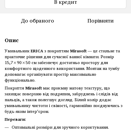
В кредит
До обраного
Порівняти
Опис
Умивальник
ERICA
з покриттям
Mirasoft
— це стильне та
практичне рішення для сучасної ванної кімнати. Розмір
15,7×90×50 см забезпечує достатньо простору для
комфортного щоденного використання. Монтаж на тумбу
допомагає організувати простір максимально
функціонально.
Покриття
Mirasoft
має приємну матову текстуру, що
захищає поверхню від подряпин, забруднень і слідів від
пальців, а також полегшує догляд. Білий колір додає
умивальнику чистоти і свіжості, гармонійно поєднуючись з
будь-яким інтер’єром.
Переваги:
Оптимальні розміри для зручного користування.