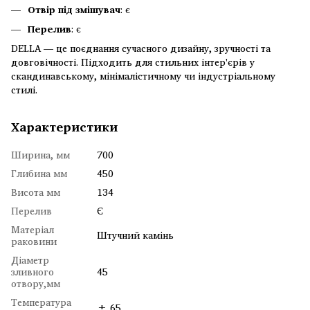
Отвір під змішувач
: є
Перелив
: є
DELLA — це поєднання сучасного дизайну, зручності та
довговічності. Підходить для стильних інтер'єрів у
скандинавському, мінімалістичному чи індустріальному
стилі.
Характеристики
Ширина, мм
700
Глибина мм
450
Висота мм
134
Перелив
Є
Матеріал
Штучний камінь
раковини
Діаметр
зливного
45
отвору,мм
Температура
± 65