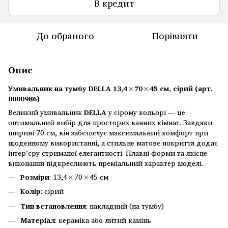
В кредит
До обраного
Порівняти
Опис
Умивальник на тумбу DELLA 13,4×70×45 см, сірий (арт.
0000986)
Великий умивальник
DELLA
у сірому кольорі — це
оптимальний вибір для просторих ванних кімнат. Завдяки
ширині 70 см, він забезпечує максимальний комфорт при
щоденному використанні, а стильне матове покриття додає
інтер’єру стриманої елегантності. Плавні форми та якісне
виконання підкреслюють преміальний характер моделі.
Розміри
: 13,4×70×45 см
Колір
: сірий
Тип встановлення
: накладний (на тумбу)
Матеріал
: кераміка або литий камінь