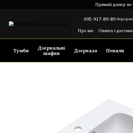
Перейти до основного контенту
Прямий дилер по У
095 917-89-89
Передзво
Про нас
Оплата і доставк
Угода користувача
Пуб
Дзеркальні
Тумби
Дзеркала
Пенали
шафки