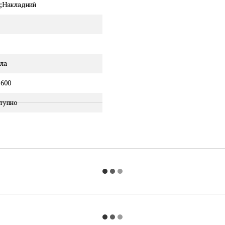
й;Накладний
ила
600
тупно