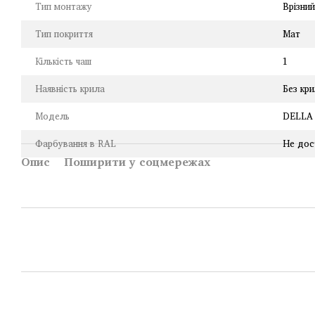
Тип монтажу
Врізни
Тип покриття
Мат
Кількість чаш
1
Наявність крила
Без кр
Модель
DELLA 
Фарбування в RAL
Не дос
Опис
Поширити у соцмережах