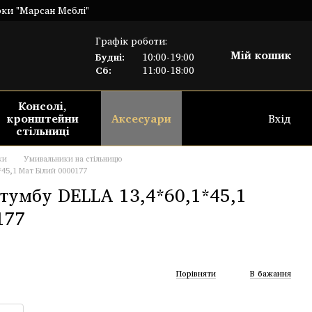
рки "Марсан Меблі"
Графік роботи:
Мій кошик
Будні:
10:00-19:00
Сб:
11:00-18:00
Консолі,
кронштейни
Аксесуари
Вхід
стільниці
ки
Умивальники на стільницю
*45,1 Мат Білий 0000177
тумбу DELLA 13,4*60,1*45,1
177
Порівняти
В бажання