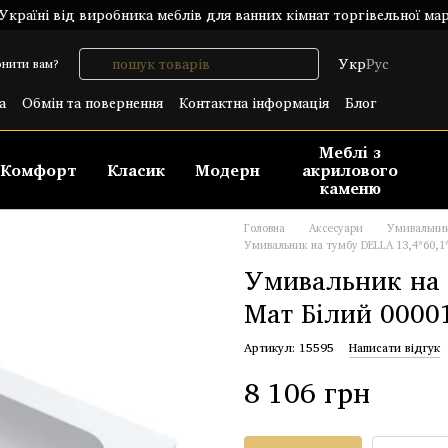
країні від виробника меблів для ванних кімнат торгівельної ма
Укр
Рус
нити вам?
а
Обмін та повернення
Контактна інформація
Блог
лічний договір (ОФЕРТА)
Меблі з
Комфорт
Класик
Модерн
акрилового
каменю
Головна
Аксесуари
Умивальни
Умивальник на тумбу DELLA 13,4*60,1
Умивальник на 
Мат Білий 0000
Артикул: 15595
Написати відгук
8 106 грн