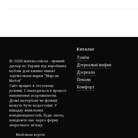
Каталог
Тумби
© 2026 marsan.com.ua - прямий
Дзеркальні шафки
дилер по Україні від виробника
меблів для ванних кімнат
Дзеркала
торгівельної марки "Марсан
Пенали
Меблі"
Сайт працює в тестовому
Комфорт
режимі. І знаходиться в процесі
наповнення асортиментом.
Деякі матеріали чи функції
можуть бути недоступні. У
випадку виявлення
невідповідностей, будь ласка,
повідомте нас через форму
зворотного зв'язку.
Мобільна версія