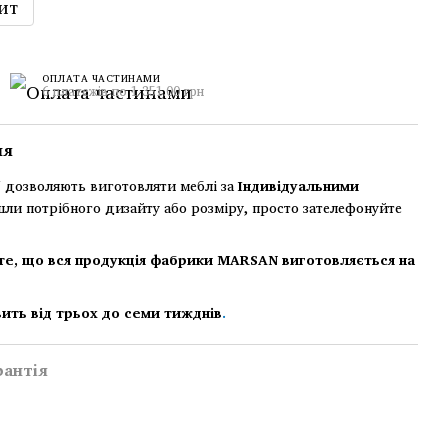
ит
ОПЛАТА ЧАСТИНАМИ
6 платежів по 1 351.00 грн
ня
дозволяють виготовляти меблі за
Індивідуальними
шли потрібного дизайту або розміру, просто зателефонуйте
те, що вся продукція фабрики MARSAN виготовляється на
ить від трьох до семи тижднів
.
рантія