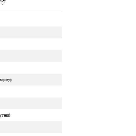
мармур
утний