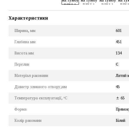
Характеристики
Ширина, мм
601
Глибина мм
451
Висота мм
134
Перелив
Є
Матеріал раковини
Литий 
Діаметр зливного отвору,мм
45
Температура експлуатації, ºC
± 65
Форма
Прямок
Колір раковини
Білий