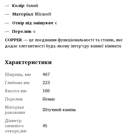
Колір
: білий
Матеріал
: Mirasoft
Отвір під змішувач
: є
Перелив
: є
COPPER
— це поєднання функціональності та стилю, яке
додає елегантності будь-якому інтер'єру ванної кімнати.
Характеристики
Ширина, мм
407
Глибина мм
223
Висота мм
100
Перелив
Немає
Матеріал
Штучний камінь
раковини
Діаметр
зливного
45
отвору,мм