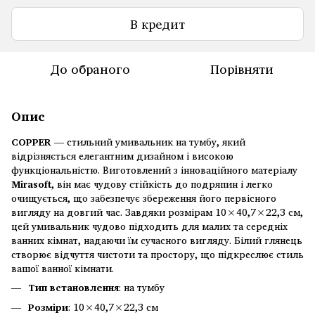
В кредит
До обраного
Порівняти
Опис
COPPER
— стильний умивальник на тумбу, який
відрізняється елегантним дизайном і високою
функціональністю. Виготовлений з інноваційного матеріалу
Mirasoft
, він має чудову стійкість до подряпин і легко
очищується, що забезпечує збереження його первісного
вигляду на довгий час. Завдяки розмірам 10×40,7×22,3 см,
цей умивальник чудово підходить для малих та середніх
ванних кімнат, надаючи їм сучасного вигляду. Білий глянець
створює відчуття чистоти та простору, що підкреслює стиль
вашої ванної кімнати.
Тип встановлення
: на тумбу
Розміри
: 10×40,7×22,3 см