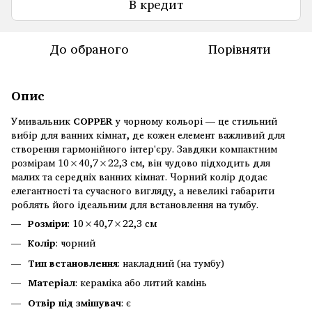
В кредит
До обраного
Порівняти
Опис
Умивальник
COPPER
у чорному кольорі — це стильний
вибір для ванних кімнат, де кожен елемент важливий для
створення гармонійного інтер'єру. Завдяки компактним
розмірам 10×40,7×22,3 см, він чудово підходить для
малих та середніх ванних кімнат. Чорний колір додає
елегантності та сучасного вигляду, а невеликі габарити
роблять його ідеальним для встановлення на тумбу.
Розміри
: 10×40,7×22,3 см
Колір
: чорний
Тип встановлення
: накладний (на тумбу)
Матеріал
: кераміка або литий камінь
Отвір під змішувач
: є