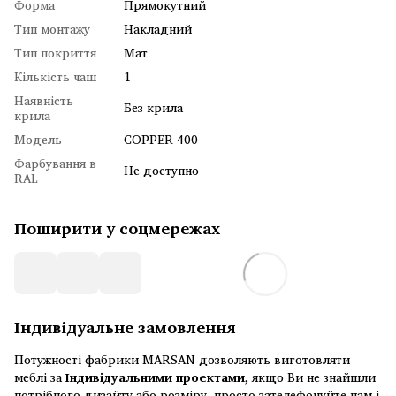
Форма
Прямокутний
Тип монтажу
Накладний
Тип покриття
Мат
Кількість чаш
1
Наявність
Без крила
крила
Модель
COPPER 400
Фарбування в
Не доступно
RAL
Поширити у соцмережах
Індивідуальне замовлення
Потужності фабрики MARSAN дозволяють виготовляти
меблі за
Індивідуальними проектами
, якщо Ви не знайшли
потрібного дизайту або розміру, просто зателефонуйте нам і