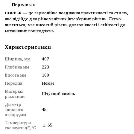
Перелив
: є
COPPER
— це гармонійне поєднання практичності та стилю,
яке підійде для різноманітних інтер'єрних рішень. Легко
чиститься, має високий рівень довговічності і стійкості до
механічних пошкоджень.
Характеристики
Ширина, мм
407
Глибина мм
223
Висота мм
100
Перелив
Немає
Матеріал
Штучний камінь
раковини
Діаметр
зливного
45
отвору,мм
Температура
± 65
експлуатації, ºC