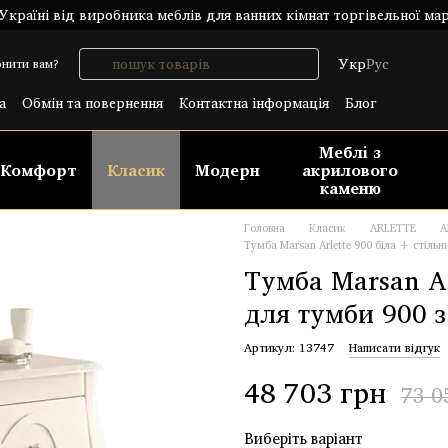
країні від виробника меблів для ванних кімнат торгівельної ма
Укр
Рус
нити вам?
а
Обмін та повернення
Контактна інформація
Блог
лічний договір (ОФЕРТА)
Меблі з
Комфорт
Класик
Модерн
акрилового
каменю
Головна
Класик
ARLETTE
A
Тумба Marsan Arlette 900 біла + стіль
Тумба Marsan Ar
для тумби 900 
Артикул: 13747
Написати відгук
48 703 грн
73 0
Виберіть варіант