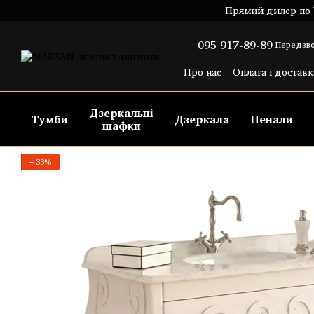
Перейти до основного контенту
Прямий дилер по У
095 917-89-89
Передзво
Про нас
Оплата і доставк
Угода користувача
Пуб
Дзеркальні
Тумби
Дзеркала
Пенали
шафки
−33%