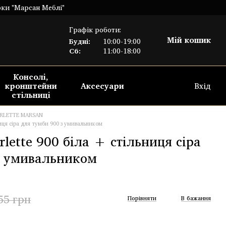
рки "Марсан Меблі"
Графік роботи:
Мій кошик
Будні:
10:00-19:00
Сб:
11:00-18:00
Консолі,
кронштейни
Аксесуари
Вхід
стільниці
RLETTE MARSAN
ниця сіра для тумби 900 з умивальником
lette 900 біла + стільниця сіра
з умивальником
55 грн
Порівняти
В бажання