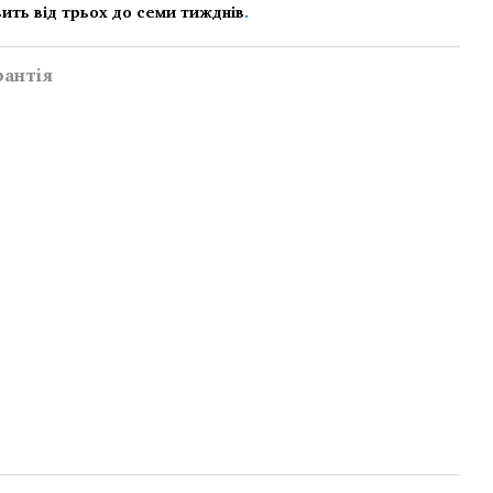
ить від трьох до семи тижднів
.
рантія