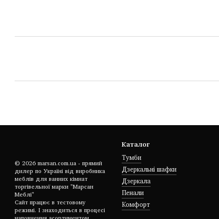
Каталог
Тумби
© 2026 marsan.com.ua - прямий
Дзеркальні шафки
дилер по Україні від виробника
меблів для ванних кімнат
Дзеркала
торгівельної марки "Марсан
Пенали
Меблі"
Сайт працює в тестовому
Комфорт
режимі. І знаходиться в процесі
наповнення асортиментом.