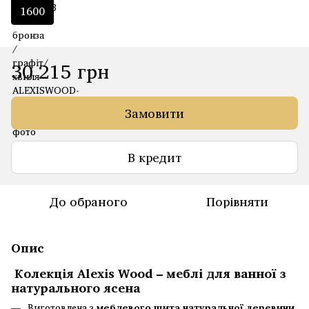
1600
30 215 грн
Замовити
В кредит
До обраного
Порівняти
Опис
Колекція Alexis Wood
– меблі для ванної з
натурального ясена
Виготовлена з
меблевого щита натуральної деревини