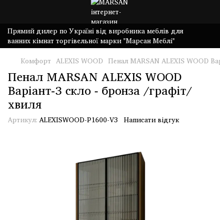
Прямий дилер по Україні від виробника меблів для
ванних кімнат торгівельної марки "Марсан Меблі"
Комфорт
ALEXIS WOOD
Пенал MARSAN ALEXIS WOOD Варіа
Пенал MARSAN ALEXIS WOOD
Варіант-3 скло - бронза /графіт/
хвиля
Артикул:
ALEXISWOOD-P1600-V3
Написати відгук