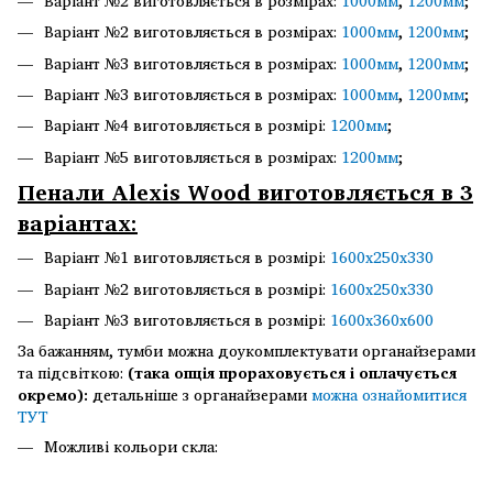
Варіант №2 виготовляється в розмірах:
1000мм
,
1200мм
;
Варіант №2 виготовляється в розмірах:
1000мм
,
1200мм
;
Варіант №3 виготовляється в розмірах:
1000мм
,
1200мм
;
Варіант №3 виготовляється в розмірах:
1000мм
,
1200мм
;
Варіант №4 виготовляється в розмірі:
1200мм
;
Варіант №5 виготовляється в розмірах:
1200мм
;
Пенали Alexis Wood виготовляється в 3
варіантах:
Варіант №1 виготовляється в розмірі:
1600х250х330
Варіант №2 виготовляється в розмірі:
1600х250х330
Варіант №3 виготовляється в розмірі:
1600х360х600
За бажанням, тумби можна доукомплектувати органайзерами
та підсвіткою:
(така опція прораховується і оплачується
окремо):
детальніше з органайзерами
можна ознайомитися
ТУТ
Можливі кольори скла: