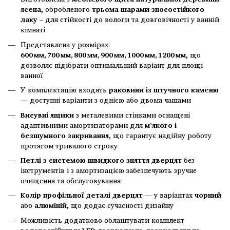
ясена
, обробленого
трьома шарами зносостійкого
лаку
– для стійкості до вологи та довговічності у ванній
кімнаті
Представлена у розмірах:
600 мм, 700 мм, 800 мм, 900 мм, 1000 мм, 1200 мм
, що
дозволяє підібрати оптимальний варіант для площі
ванної
У комплектацію входять
раковини із штучного каменю
— доступні варіанти з однією або двома чашами
Висувні ящики
з металевими стінками оснащені
адаптивними амортизаторами для
м’якого і
безшумного закривання
, що гарантує надійну роботу
протягом тривалого строку
Петлі з системою швидкого зняття дверцят
без
інструментів і з амортизацією забезпечують зручне
очищення та обслуговування
Колір профільної деталі дверцят
— у варіантах
чорний
або
алюміній
, що додає сучасності дизайну
Можливість додатково облаштувати комплект