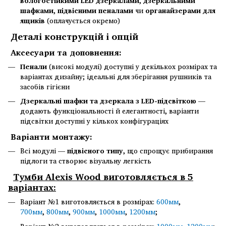
вологостійкими LED дзеркалами
,
дзеркальними
шафками
,
підвісними пеналами
чи
органайзерами для
ящиків
(оплачується окремо)
Деталі конструкцій і опцій
Аксесуари та доповнення:
Пенали
(високі модулі) доступні у декількох розмірах та
варіантах дизайну; ідеальні для зберігання рушників та
засобів гігієни
Дзеркальні шафки та дзеркала з LED-підсвіткою
—
додають функціональності й елегантності, варіанти
підсвітки доступні у кількох конфігураціях
Варіанти монтажу:
Всі модулі —
підвісного типу
, що спрощує прибирання
підлоги та створює візуальну легкість
Тумби Alexis Wood виготовляється в 5
варіантах:
Варіант №1 виготовляється в розмірах:
600мм
,
700мм
,
800мм
,
900мм
,
1000мм
,
1200мм
;