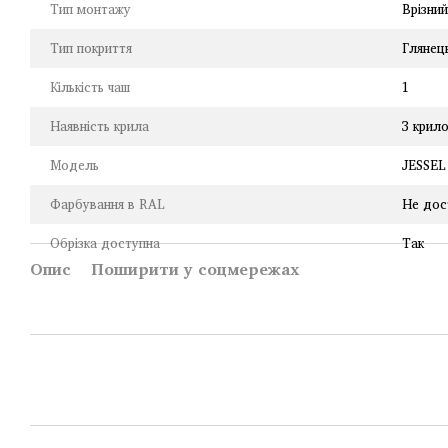
Тип монтажу
Врізни
Тип покриття
Глянец
Кількість чаш
1
Наявність крила
З крил
Модель
JESSEL
Фарбування в RAL
Не дос
Обрізка доступна
Так
Опис
Поширити у соцмережах