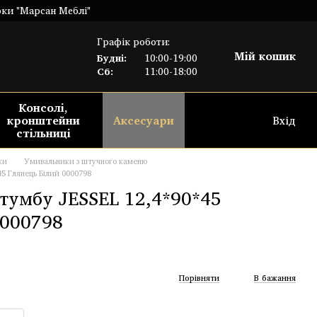
рки "Марсан Меблі"
Графік роботи:
Мій кошик
Будні:
10:00-19:00
Сб:
11:00-18:00
Консолі,
кронштейни
Аксесуари
Вхід
стільниці
ки
Умивальники з штучного каменю
5 Глянець Білий 0000798
тумбу JESSEL 12,4*90*45
0000798
Порівняти
В бажання