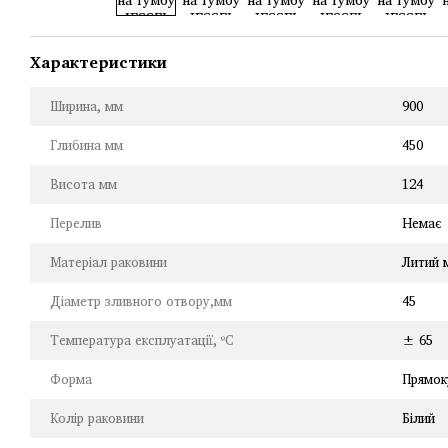
Характеристики
Ширина, мм
900
Глибина мм
450
Висота мм
124
Перелив
Немає
Матеріал раковини
Литий 
Діаметр зливного отвору,мм
45
Температура експлуатації, ºC
± 65
Форма
Прямок
Колір раковини
Білий