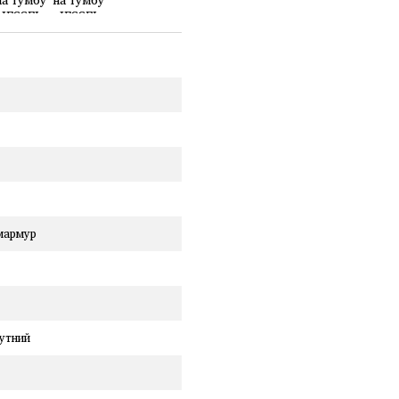
мармур
утний