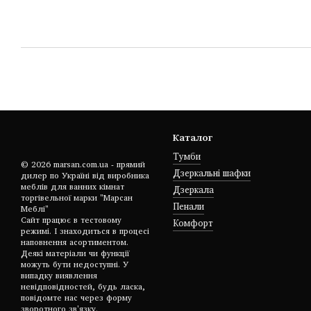
Каталог
Тумби
© 2026 marsan.com.ua - прямий
Дзеркальні шафки
дилер по Україні від виробника
меблів для ванних кімнат
Дзеркала
торгівельної марки "Марсан
Пенали
Меблі"
Сайт працює в тестовому
Комфорт
режимі. І знаходиться в процесі
наповнення асортиментом.
Деякі матеріали чи функції
можуть бути недоступні. У
випадку виявлення
невідповідностей, будь ласка,
повідомте нас через форму
зворотного зв'язку.