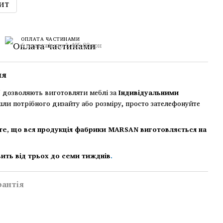
ит
ОПЛАТА ЧАСТИНАМИ
6 платежів по 1 405.00 грн
ня
дозволяють виготовляти меблі за
Індивідуальними
шли потрібного дизайту або розміру, просто зателефонуйте
те, що вся продукція фабрики MARSAN виготовляється на
ить від трьох до семи тижднів
.
рантія