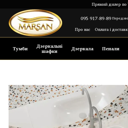
Перейти до основного контенту
Прямий дилер по У
095 917-89-89
Передзво
Про нас
Оплата і доставк
Угода користувача
Пуб
Дзеркальні
Тумби
Дзеркала
Пенали
шафки