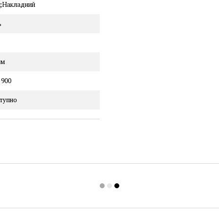
й;Накладний
ь
ом
 900
тупно