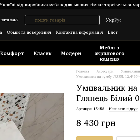
країні від виробника меблів для ванних кімнат торгівельної ма
Укр
Рус
нити вам?
а
Обмін та повернення
Контактна інформація
Блог
лічний договір (ОФЕРТА)
Меблі з
Комфорт
Класик
Модерн
акрилового
каменю
Головна
Аксесуари
Умивальни
Умивальник на тумбу JESSEL 12,4*90*4
Умивальник на 
Глянець Білий 
Артикул: 15458
Написати відгук
8 430 грн