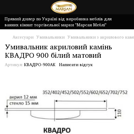
Прямий дилер по Україні від виробника меблів для
ванних кімнат торгівельної марки "Марсан Меблі"
Аксесуари
Умивальники
Умивальники з акрилового кам
Умивальник акриловий камінь
КВАДРО 900 білий матовий
Артикул:
КВАДРО-900AK
Написати відгук