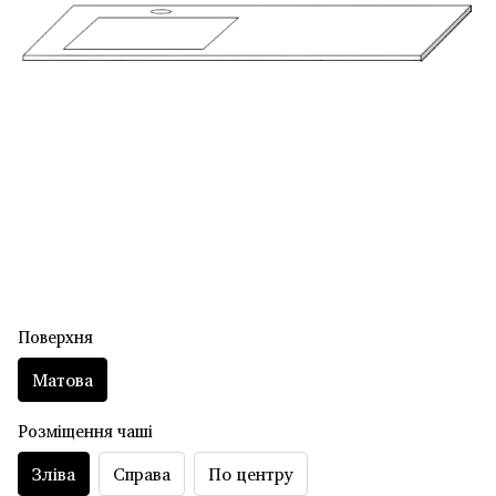
Поверхня
Матова
Розміщення чаші
Зліва
Справа
По центру