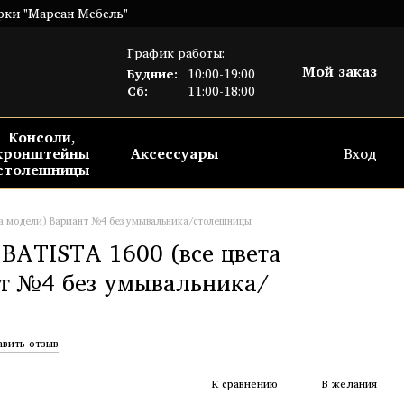
рки "Марсан Мебель"
График работы:
Мой заказ
Будние:
10:00-19:00
Сб:
11:00-18:00
Консоли,
кронштейны
Аксессуары
Вход
столешницы
та модели) Вариант №4 без умывальника/столешницы
ATISTA 1600 (все цвета
т №4 без умывальника/
авить отзыв
К сравнению
В желания