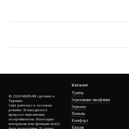
Каталог
Тумбы
© 2026 MARSAN сделано в
Зеркальные шкафчики
Украине.
Сайт работает в тестовом
Зеркала
режиме. И находится в
Пеналы
процессе наполнения
ассортиментом. Некоторые
Комфорт
материалы или функции могут
Класик
быть недоступны. В случае