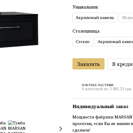
Умывальник
Акриловый камень
Иску
Столешница
Стекло
Акриловый каме
Заказать
В креди
ПОКУПКА ЧАСТЯМИ
6 платежей по 3 881.33 грн
Индивидуальный заказ
Мощности фабрики MARSAN п
проектам, если Вы не нашли 
сделаем!