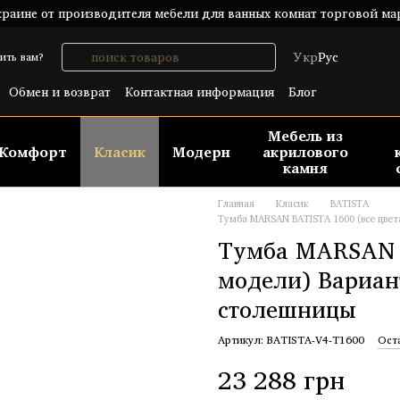
раине от производителя мебели для ванных комнат торговой ма
Укр
Рус
ить вам?
Обмен и возврат
Контактная информация
Блог
шение
Публический договор (ОФЕРТА)
Мебель из
Комфорт
Класик
Модерн
акрилового
камня
Главная
Класик
BATISTA
Тумба MARSAN BATISTA 1600 (все цве
Тумба MARSAN B
модели) Вариан
столешницы
Артикул: BATISTA-V4-T1600
Ост
23 288 грн