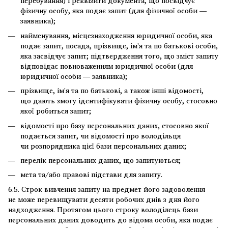
перебування) і реквізити документа, що посвідчує
фізичну особу, яка подає запит (для фізичної особи —
заявника);
найменування, місцезнаходження юридичної особи, яка
подає запит, посада, прізвище, ім'я та по батькові особи,
яка засвідчує запит; підтвердження того, що зміст запиту
відповідає повноваженням юридичної особи (для
юридичної особи — заявника);
прізвище, ім'я та по батькові, а також інші відомості,
що дають змогу ідентифікувати фізичну особу, стосовно
якої робиться запит;
відомості про базу персональних даних, стосовно якої
подається запит, чи відомості про володільця
чи розпорядника цієї бази персональних даних;
перелік персональних даних, що запитуються;
мета та/або правові підстави для запиту.
6.5. Строк вивчення запиту на предмет його задоволення
не може перевищувати десяти робочих днів з дня його
надходження. Протягом цього строку володілець бази
персональних даних доводить до відома особи, яка подає