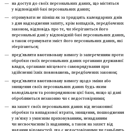
на доступ до своїх персональних даних, що містяться
у відповідній базі персональних даних;
отримувати не пізніш як за тридцять календарних днів
з дня надходження запиту, крім випадків, передбачених
законом, відповідь про те, чи зберігаються його
персональні дані у відповідній базі персональних даних,
а також отримувати зміст його персональних даних, які
зберігаються;
пред'являти вмотивовану вимогу із запереченням проти
обробки своїх персональних даних органами державної
влади, органами місцевого самоврядування при
здійсненні їхніх повноважень, передбачених законом;
пред'являти вмотивовану вимогу щодо зміни або
знищення своїх персональних даних будь-яким
володільцем та розпорядником цієї бази, якщо ці дані
обробляються незаконно чи є недостовірними;
на захист своїх персональних даних від незаконної
обробки та випадкової втрати, знищення, пошкодження
у зв'язку з умисним приховуванням, ненаданням
чи несвоєчасним їх наданням, а також на захист від
надання відомостей, що є недостовірними чи ганьблять