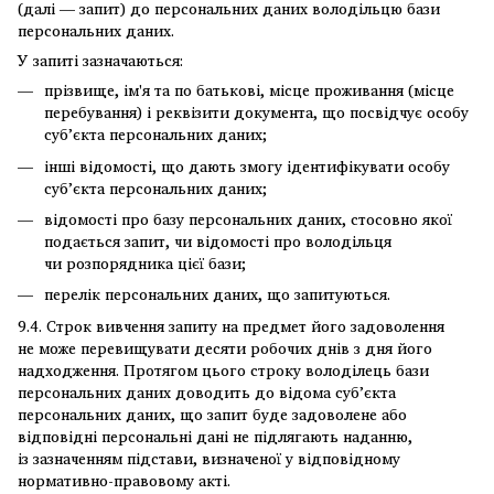
(далі — запит) до персональних даних володільцю бази
персональних даних.
У запиті зазначаються:
прізвище, ім'я та по батькові, місце проживання (місце
перебування) і реквізити документа, що посвідчує особу
суб’єкта персональних даних;
інші відомості, що дають змогу ідентифікувати особу
суб’єкта персональних даних;
відомості про базу персональних даних, стосовно якої
подається запит, чи відомості про володільця
чи розпорядника цієї бази;
перелік персональних даних, що запитуються.
9.4. Строк вивчення запиту на предмет його задоволення
не може перевищувати десяти робочих днів з дня його
надходження. Протягом цього строку володілець бази
персональних даних доводить до відома суб’єкта
персональних даних, що запит буде задоволене або
відповідні персональні дані не підлягають наданню,
із зазначенням підстави, визначеної у відповідному
нормативно-правовому акті.