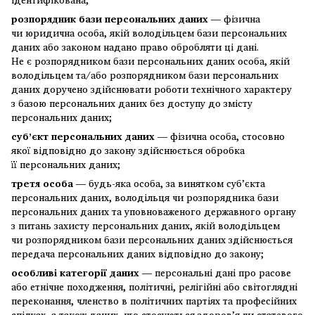
розпорядник бази персональних даних —
фізична
чи юридична особа, якій володільцем бази персональних
даних або законом надано право обробляти ці дані.
Не є розпорядником бази персональних даних особа, якій
володільцем та/або розпорядником бази персональних
даних доручено здійснювати роботи технічного характеру
з базою персональних даних без доступу до змісту
персональних даних;
суб’єкт персональних даних —
фізична особа, стосовно
якої відповідно до закону здійснюється обробка
її персональних даних;
третя особа —
будь-яка особа, за винятком суб’єкта
персональних даних, володільця чи розпорядника бази
персональних даних та уповноваженого державного органу
з питань захисту персональних даних, якій володільцем
чи розпорядником бази персональних даних здійснюється
передача персональних даних відповідно до закону;
особливі категорії даних —
персональні дані про расове
або етнічне походження, політичні, релігійні або світоглядні
переконання, членство в політичних партіях та професійних
спілках, а також даних, що стосуються здоров’я чи статевого