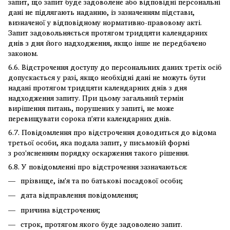
запит, що запит буде задоволене або відповідні персональні
дані не підлягають наданню, із зазначенням підстави,
визначеної у відповідному нормативно-правовому акті.
Запит задовольняється протягом тридцяти календарних
днів з дня його надходження, якщо інше не передбачено
законом.
6.6. Відстрочення доступу до персональних даних третіх осіб
допускається у разі, якщо необхідні дані не можуть бути
надані протягом тридцяти календарних днів з дня
надходження запиту. При цьому загальний термін
вирішення питань, порушених у запиті, не може
перевищувати сорока п'яти календарних днів.
6.7. Повідомлення про відстрочення доводиться до відома
третьої особи, яка подала запит, у письмовій формі
з роз'ясненням порядку оскарження такого рішення.
6.8. У повідомленні про відстрочення зазначаються:
прізвище, ім'я та по батькові посадової особи;
дата відправлення повідомлення;
причина відстрочення;
строк, протягом якого буде задоволено запит.