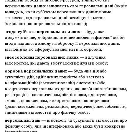
персональних даних залишають свої персональні дані (окрім
випадків, коли суб’єктом персональних даних прямо
зазначено, що персональні дані розміщені з метою
їх вільного поширення та використання);
згода суб’єкта персональних даних
— будь-яке
документоване, добровільне волевиявлення фізичної особи
щодо надання дозволу на обробку її персональних даних
відповідно до сформульованої мети їх обробки;
знеособлення персональних даних
— вилучення
відомостей, які дають змогу ідентифікувати особу;
обробка персональних даних —
будь-яка дія або
сукупність дій, здійснених повністю або частково
в інформаційній (автоматизованій) системі та/або
в картотеках персональних даних, які пов’язані зі збиранням,
реєстрацією, накопиченням, зберіганням, адаптуванням,
зміною, поновленням, використанням і поширенням
(розповсюдженням, реалізацією, передачею), знеособленням,
знищенням відомостей про фізичну особу;
персональні дані —
відомості чи сукупність відомостей про
фізичну особу, яка ідентифікована або може бути конкретно
ідентифікована;