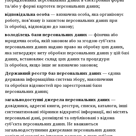
та/або у формі картотек персональних даних;
відповідальна особа
— визначена особа, яка організовує
роботу, пов’язану із захистом персональних даних при
їх обробці, відповідно до закону;
володілець бази персональних даних
— фізична або
юридична особа, якій законом або за згодою суб’єкта
персональних даних надано право на обробку цих даних,
яка затверджує мету обробки персональних даних у цій базі
даних, встановлює склад цих даних та процедури
їх обробки, якщо інше не визначено законом;
Державний реєстр баз персональних даних
— єдина
державна інформаційна система збору, накопичення
та обробки відомостей про зареєстровані бази
персональних даних;
загальнодоступні джерела персональних даних —
довідники, адресні книги, реєстри, списки, каталоги, інші
систематизовані збірники відкритої інформації, які містять
персональні дані, розміщені та опубліковані з відома
суб’єкта персональних даних. Не вважаються
загальнодоступними джерелами персональних даних
соціальні мережі та інтернет-ресурси, в яких суб’єкт