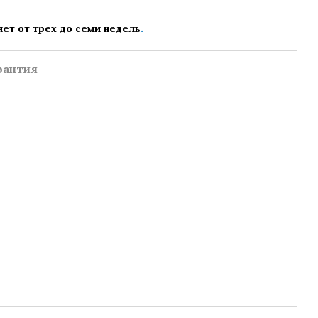
яет от трех до семи недель
.
рантия