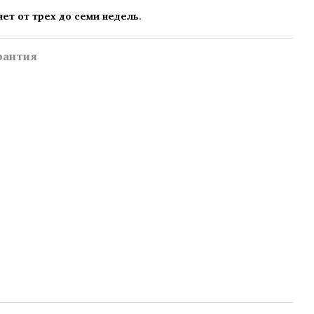
яет от трех до семи недель
.
рантия