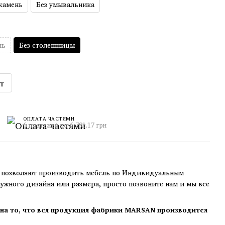
камень
Без умывальника
нь
Без столешницы
т
ОПЛАТА ЧАСТЯМИ
6 платежей по 6 791.17 грн
озволяют производить мебель по Индивидуальным
нужного дизайна или размера, просто позвоните нам и мы все
на то, что вся продукция фабрики MARSAN производится