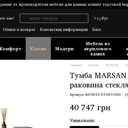
раине от производителя мебели для ванных комнат торговой ма
Укр
Рус
ить вам?
Обмен и возврат
Контактная информация
Блог
шение
Публический договор (ОФЕРТА)
Мебель из
Комфорт
Класик
Модерн
акрилового
камня
Главная
Класик
BATISTA
Т
Тумба MARSAN 
раковина стекл
Артикул: BATISTA-V3-UST1500
О
40 747 грн
Умывальник