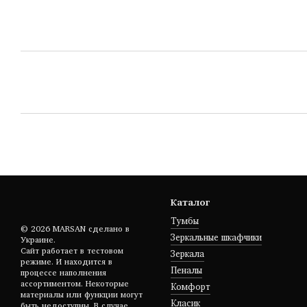
Каталог
Тумбы
© 2026 MARSAN сделано в
Зеркальные шкафчики
Украине.
Сайт работает в тестовом
Зеркала
режиме. И находится в
Пеналы
процессе наполнения
ассортиментом. Некоторые
Комфорт
материалы или функции могут
Класик
быть недоступны. В случае