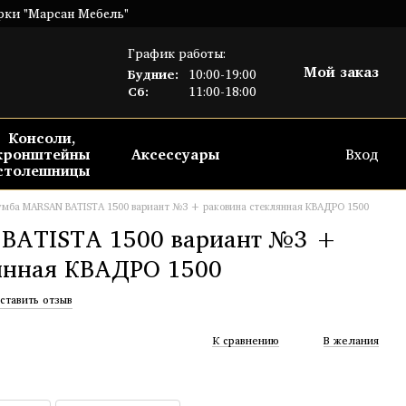
рки "Марсан Мебель"
График работы:
Мой заказ
Будние:
10:00-19:00
Сб:
11:00-18:00
Консоли,
кронштейны
Аксессуары
Вход
столешницы
умба MARSAN BATISTA 1500 вариант №3 + раковина стеклянная КВАДРО 1500
BATISTA 1500 вариант №3 +
янная КВАДРО 1500
ставить отзыв
К сравнению
В желания