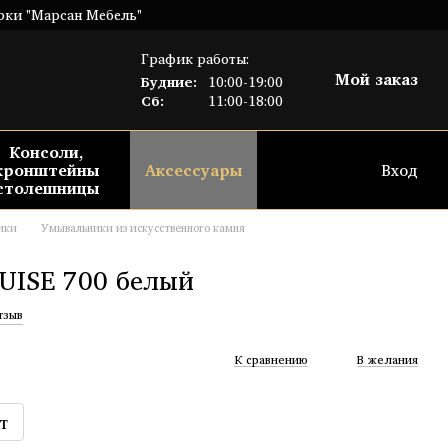
рки "Марсан Мебель"
График работы:
Мой заказ
Будние:
10:00-19:00
Сб:
11:00-18:00
Консоли,
кронштейны
Аксессуары
Вход
столешницы
ики
Умывальники из искусственного камня
UISE 700 белый
тзыв
К сравнению
В желания
т