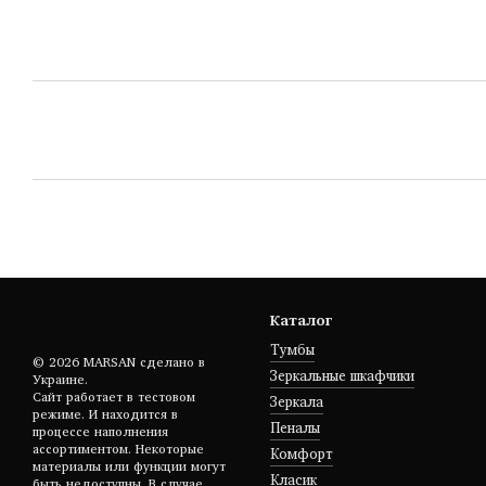
Каталог
Тумбы
© 2026 MARSAN сделано в
Зеркальные шкафчики
Украине.
Сайт работает в тестовом
Зеркала
режиме. И находится в
Пеналы
процессе наполнения
ассортиментом. Некоторые
Комфорт
материалы или функции могут
Класик
быть недоступны. В случае