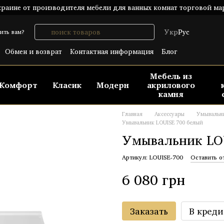
раине от производителя мебели для ванных комнат торговой ма
Укр
Рус
ить вам?
Обмен и возврат
Контактная информация
Блог
шение
Публический договор (ОФЕРТА)
Мебель из
Комфорт
Класик
Модерн
акрилового
камня
Главная
Аксессуары
Умывальн
Умывальник LOUISE 700 белый
Умывальник LO
Артикул: LOUISE-700
Оставить о
6 080 грн
Заказать
В креди