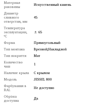
Материал
Искусственный камень
раковины
Диаметр
сливного
45
отверстия, мм
Температура
эксплуатации,
± 65
ºC
Форма
Прямоугольный
Тип монтажа
Врезной;Накладной
Тип покриття
Мат
Количество
1
чаш
Наличие крыла
С крылом
Модель
JESSEL 800
Фарбування в
Не доступно
RAL
Обрізка
Да
доступна