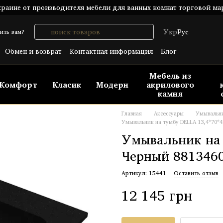
раине от производителя мебели для ванных комнат торговой ма
Укр
Рус
ить вам?
Обмен и возврат
Контактная информация
Блог
шение
Публический договор (ОФЕРТА)
Мебель из
Комфорт
Класик
Модерн
акрилового
камня
Главная
Аксессуары
Умывальн
Умывальник на тумбу DELLA 13,4*70*4
Умывальник на 
Черный 881346
Артикул: 15441
Оставить отзыв
12 145 грн