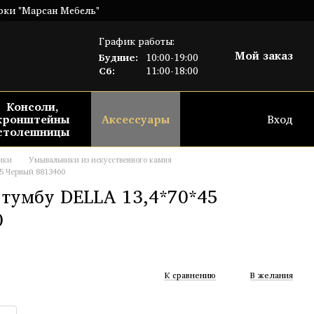
рки "Марсан Мебель"
График работы:
Мой заказ
Будние:
10:00-19:00
Сб:
11:00-18:00
Консоли,
кронштейны
Аксессуары
Вход
столешницы
ики
Умывальники из искусственного камня
5 Черный 8813460
тумбу DELLA 13,4*70*45
0
К сравнению
В желания