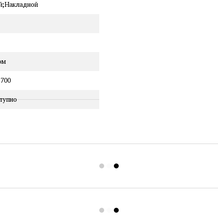
й;Накладной
ом
700
тупно