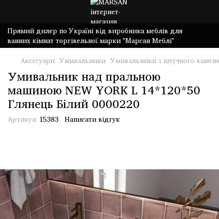
Прямий дилер по Україні від виробника меблів для
ванних кімнат торгівельної марки "Марсан Меблі"
Аксесуари
Умивальники
Умивальники з штучного камен
Умивальник над пральною
машиною NEW YORK L 14*120*50
Глянець Білий 0000220
Артикул:
15383
Написати відгук