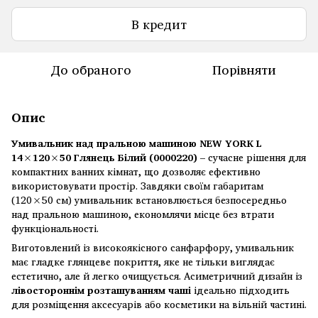
В кредит
До обраного
Порівняти
Опис
Умивальник над пральною машиною NEW YORK L
14×120×50 Глянець Білий (0000220)
– сучасне рішення для
компактних ванних кімнат, що дозволяє ефективно
використовувати простір. Завдяки своїм габаритам
(120×50 см) умивальник встановлюється безпосередньо
над пральною машиною, економлячи місце без втрати
функціональності.
Виготовлений із високоякісного санфарфору, умивальник
має гладке глянцеве покриття, яке не тільки виглядає
естетично, але й легко очищується. Асиметричний дизайн із
лівостороннім розташуванням чаші
ідеально підходить
для розміщення аксесуарів або косметики на вільній частині.