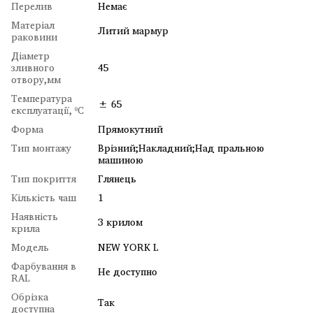
Перелив
Немає
Матеріал
Литий мармур
раковини
Діаметр
зливного
45
отвору,мм
Температура
± 65
експлуатації, ºC
Форма
Прямокутний
Тип монтажу
Врізний;Накладний;Над пральною
машиною
Тип покриття
Глянець
Кількість чаш
1
Наявність
З крилом
крила
Модель
NEW YORK L
Фарбування в
Не доступно
RAL
Обрізка
Так
доступна