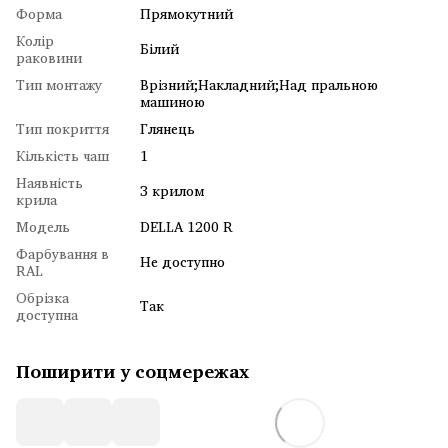
Форма
Прямокутний
Колір
Білий
раковини
Тип монтажу
Врізний;Накладний;Над пральною
машиною
Тип покриття
Глянець
Кількість чаш
1
Наявність
З крилом
крила
Модель
DELLA 1200 R
Фарбування в
Не доступно
RAL
Обрізка
Так
доступна
Поширити у соцмережах