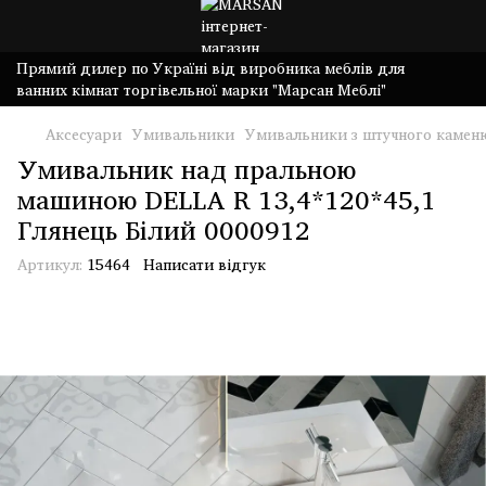
Прямий дилер по Україні від виробника меблів для
ванних кімнат торгівельної марки "Марсан Меблі"
Аксесуари
Умивальники
Умивальники з штучного камен
Умивальник над пральною
машиною DELLA R 13,4*120*45,1
Глянець Білий 0000912
Артикул:
15464
Написати відгук