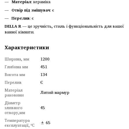
Матеріал
: кераміка
Отвір під змішувач
: є
Перелив
: є
DELLA R
— це зручність, стиль і функціональність для вашої
ванної кімнати.
Характеристики
Ширина, мм
1200
Глибина мм
451
Висота мм
134
Перелив
Є
Матеріал
Литий мармур
раковини
Діаметр
зливного
45
отвору,мм
Температура
± 65
експлуатації, ºC