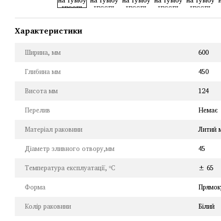
Характеристики
Ширина, мм
600
Глибина мм
450
Висота мм
124
Перелив
Немає
Матеріал раковини
Литий 
Діаметр зливного отвору,мм
45
Температура експлуатації, ºC
± 65
Форма
Прямок
Колір раковини
Білий