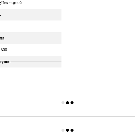
й;Накладний
ь
ила
 600
тупно