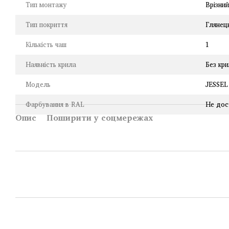
Тип монтажу
Врізни
Тип покриття
Глянец
Кількість чаш
1
Наявність крила
Без кр
Модель
JESSEL
Фарбування в RAL
Не дос
Опис
Поширити у соцмережах