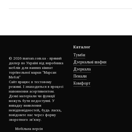
Каталог
Тумби
© 2026 marsan.com.ua - прямий
Дзеркальні шафки
дилер по Україні від виробника
меблів для ванних кімнат
Дзеркала
торгівельної марки "Марсан
Пенали
Меблі"
Сайт працює в тестовому
Комфорт
режимі. І знаходиться в процесі
наповнення асортиментом.
Деякі матеріали чи функції
можуть бути недоступні. У
випадку виявлення
невідповідностей, будь ласка,
повідомте нас через форму
зворотного зв'язку.
Мобільна версія