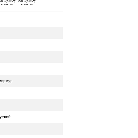
мармур
утний