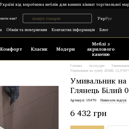
країні від виробника меблів для ванних кімнат торгівельної ма
Укр
Рус
нити вам?
а
Обмін та повернення
Контактна інформація
Блог
лічний договір (ОФЕРТА)
Меблі з
Комфорт
Класик
Модерн
акрилового
каменю
Головна
Аксесуари
Умивальни
Умивальник на тумбу JESSEL 12,4*60*4
Умивальник на 
Глянець Білий 
Артикул: 15470
Написати відгук
6 432 грн