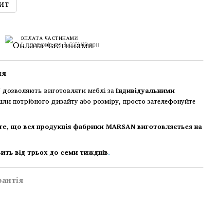
ит
ОПЛАТА ЧАСТИНАМИ
6 платежів по 1 072.00 грн
ня
дозволяють виготовляти меблі за
Індивідуальними
шли потрібного дизайту або розміру, просто зателефонуйте
те, що вся продукція фабрики MARSAN виготовляється на
ить від трьох до семи тижднів
.
рантія