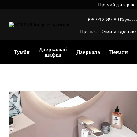
Перейти до основного контенту
Прямий дилер по У
095 917-89-89
Передзво
Про нас
Оплата і доставк
Угода користувача
Пуб
Дзеркальні
Тумби
Дзеркала
Пенали
шафки