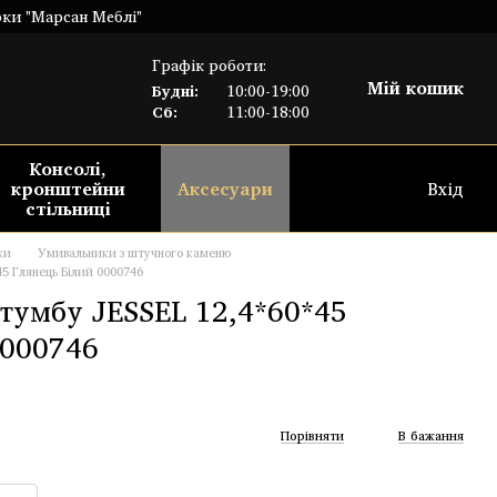
рки "Марсан Меблі"
Графік роботи:
Мій кошик
Будні:
10:00-19:00
Сб:
11:00-18:00
Консолі,
кронштейни
Аксесуари
Вхід
стільниці
ки
Умивальники з штучного каменю
5 Глянець Білий 0000746
тумбу JESSEL 12,4*60*45
0000746
Порівняти
В бажання