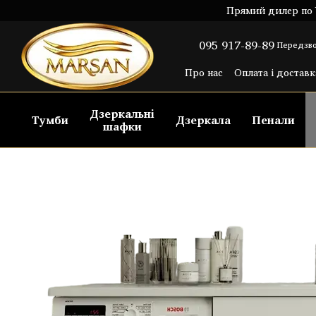
Перейти до основного контенту
Прямий дилер по У
095 917-89-89
Передзво
Про нас
Оплата і доставк
Угода користувача
Пуб
Дзеркальні
Тумби
Дзеркала
Пенали
шафки