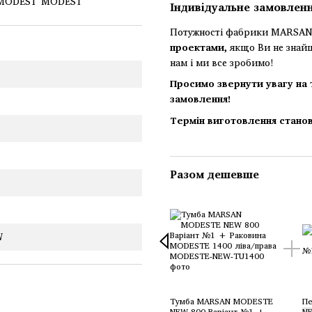
Індивідуальне замовлен
Потужності фабрики MARSAN 
проектами
, якщо Ви не знай
нам і ми все зробимо!
Просимо звернути увагу на 
замовлення!
Термін виготовлення станов
Разом дешевше
W
Тумба MARSAN MODESTE
П
NEW 800 Варіант №1 +
NE