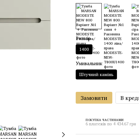
Розмір
1400
Умивальник
Штучний камінь
Замовити
В кред
ПОКУПКА ЧАСТИНАМИ
6 платежів по 4 434.67 грн