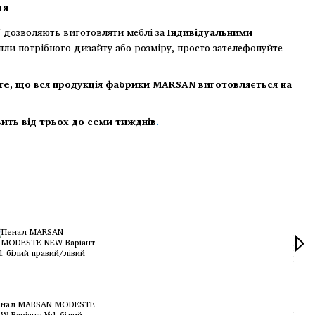
ня
дозволяють виготовляти меблі за
Індивідуальними
шли потрібного дизайту або розміру, просто зателефонуйте
те, що вся продукція фабрики MARSAN виготовляється на
ить від трьох до семи тижднів
.
Раз
енал MARSAN MODESTE
Тумб
W Варіант №1 білий
NEW 