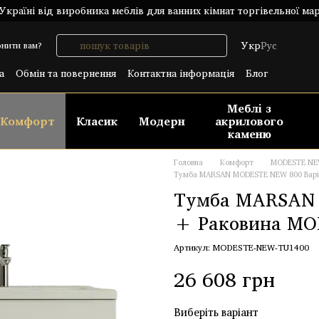
країні від виробника меблів для ванних кімнат торгівельної ма
Укр
Рус
нити вам?
а
Обмін та повернення
Контактна інформація
Блог
лічний договір (ОФЕРТА)
Меблі з
Комфорт
Класик
Модерн
акрилового
каменю
Головна
Комфорт
MODESTE N
Тумба MARSAN MODESTE NEW 800 Варіа
Тумба MARSAN 
+ Раковина MOD
Артикул: MODESTE-NEW-TU1400
26 608 грн
Виберіть варіант