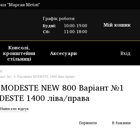
рки "Марсан Меблі"
Графік роботи:
Мій кошик
Будні:
10:00-19:00
Сб:
11:00-18:00
Консолі,
кронштейни
Аксесуари
Вхід
стільниці
EW
нт №1 + Раковина MODESTE 1400 ліва/права
MODESTE NEW 800 Варіант №1
ESTE 1400 ліва/права
Написати відгук
Порівняти
В бажання