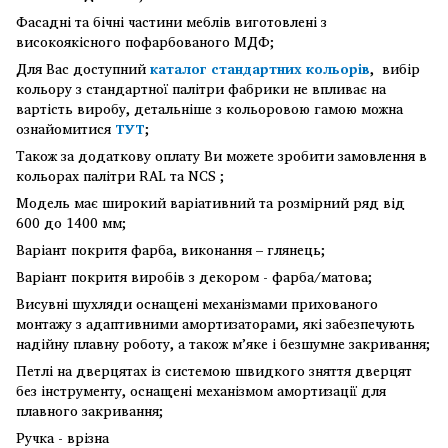
Фасадні та бічні частини меблів виготовлені з
високоякісного пофарбованого МДФ;
Для Вас доступний
каталог стандартних кольорів
, вибір
кольору з стандартної палітри фабрики не впливає на
вартість виробу, детальніше з кольоровою гамою можна
ознайомитися
ТУТ
;
Також за додаткову оплату Ви можете зробити замовлення в
кольорах палітри RAL та NCS ;
Модель має широкий варіативний та розмірний ряд від
600 до 1400 мм;
Варіант покритя фарба, виконання – глянець;
Варіант покритя виробів з декором - фарба/матова;
Висувні шухляди оснащені механізмами прихованого
монтажу з адаптивними амортизаторами, які забезпечують
надійну плавну роботу, а також м’яке і безшумне закривання;
Петлі на дверцятах із системою швидкого зняття дверцят
без інструменту, оснащені механізмом амортизації для
плавного закривання;
Ручка - врізна