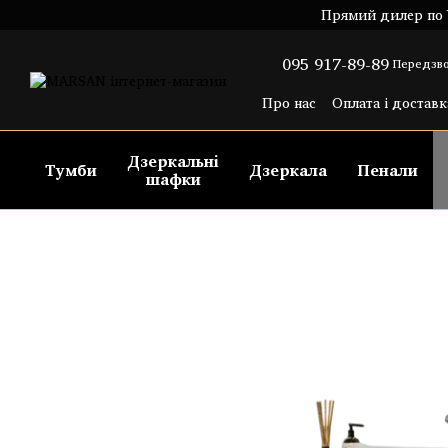
Перейти до основного контенту
Прямий дилер по У
095 917-89-89
Передзво
Про нас
Оплата і доставк
Угода користувача
Пуб
Дзеркальні
Тумби
Дзеркала
Пенали
шафки