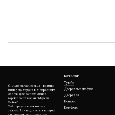
Каталог
Тумби
© 2026 marsan.com.ua - прямий
Дзеркальні шафки
дилер по Україні від виробника
меблів для ванних кімнат
Дзеркала
торгівельної марки "Марсан
Пенали
Меблі"
Сайт працює в тестовому
Комфорт
режимі. І знаходиться в процесі
наповнення асортиментом.