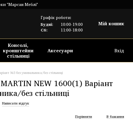
рки "Марсан Меблі"
Графік роботи:
Мій кошик
Будні:
10:00-19:00
Сб:
11:00-18:00
Консолі,
кронштейни
Аксесуари
Вхід
стільниці
іант №3 без умивальника/без стільниці
MARTIN NEW 1600(1) Варіант
ника/без стільниці
Написати відгук
Порівняти
В бажання