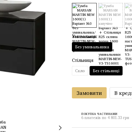
Умивальник
Без умивальника
Стільниця
Скло
Без стільниці
Замовити
В кред
ПОКУПКА ЧАСТИНАМИ
6 платежів по 4 801.33 грн