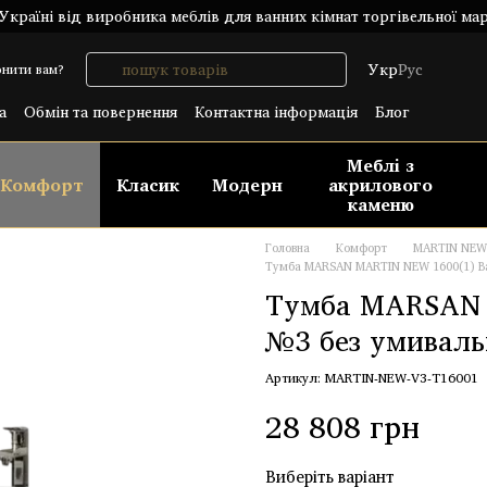
країні від виробника меблів для ванних кімнат торгівельної ма
Укр
Рус
нити вам?
а
Обмін та повернення
Контактна інформація
Блог
лічний договір (ОФЕРТА)
Меблі з
Комфорт
Класик
Модерн
акрилового
каменю
Головна
Комфорт
MARTIN NEW
Тумба MARSAN MARTIN NEW 1600(1) Вар
Тумба MARSAN 
№3 без умиваль
Артикул: MARTIN-NEW-V3-T16001
28 808 грн
Виберіть варіант