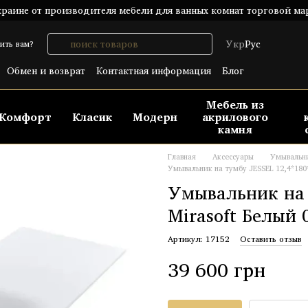
раине от производителя мебели для ванных комнат торговой ма
Укр
Рус
ить вам?
Обмен и возврат
Контактная информация
Блог
шение
Публический договор (ОФЕРТА)
Мебель из
Комфорт
Класик
Модерн
акрилового
камня
Главная
Аксессуары
Умывальн
Умывальник на тумбу JESSEL 12,4*180*
Умывальник на 
Mirasoft Белый
Артикул: 17152
Оставить отзыв
39 600 грн