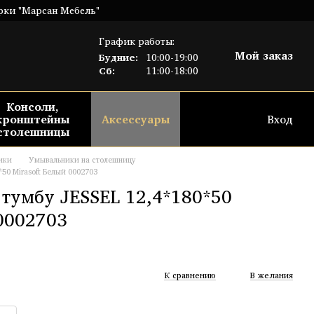
рки "Марсан Мебель"
График работы:
Мой заказ
Будние:
10:00-19:00
Сб:
11:00-18:00
Консоли,
кронштейны
Аксессуары
Вход
столешницы
ики
Умывальники на столешницу
50 Mirasoft Белый 0002703
тумбу JESSEL 12,4*180*50
 0002703
К сравнению
В желания