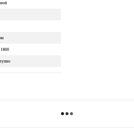
ной
ом
 1800
тупно