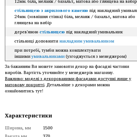
12мм. біла, меланж / базальт, матова або глянцева на вибір
стільницею з акрилового каменю
під накладний умивал
24мм. (зовнішня стінка) біла, меланж / базальт, матова або
глянцева на вибір
дерев'яною
стільницею
під накладний умивальник
стільниці доповнити
накладним умивальником
при потребі, тумби можна комплектувати
іншими
умивальниками
(узгоджується з менеджером)
За бажанням Ви можете замовити декор на фасадні частини
виробів. Вартість уточнюйте у менеджерів магазину.
Важливо: моделі з декорованими фасадами доступні лише у
матовому покритті
. Детальніше з декорами можна
ознайомитись тут!
Характеристики
Ширина, мм
1500
Высота мм
370