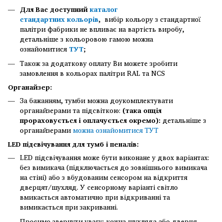
Для Вас доступний
каталог
стандартних кольорів
, вибір кольору з стандартної
палітри фабрики не впливає на вартість виробу,
детальніше з кольоровою гамою можна
ознайомитися
ТУТ
;
Також за додаткову оплату Ви можете зробити
замовлення в кольорах палітри RAL та NCS
Органайзер:
За бажанням, тумби можна доукомплектувати
органайзерами та підсвіткою:
(така опція
прораховується і оплачується окремо):
детальніше з
органайзерами
можна ознайомитися ТУТ
LED підсвічування для тумб і пеналів:
LED підсвічування
може бути виконане у двох варіантах:
без вимикача (підключається до зовнішнього вимикача
на стіні) або з вбудованим сенсором на відкриття
дверцят/шухляд. У сенсорному варіанті світло
вмикається автоматично при відкриванні та
вимикається при закриванні.
Просимо звернути увагу: кожна шухляда або дверця