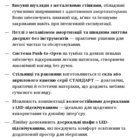
Висувні шухляди з металевими стінками
, обладнані
сучасними напрямними з
адаптивними амортизаторами
.
Вони забезпечують плавний хід, м’яке та безшумне
закривання навіть при інтенсивній експлуатації.
Петлі з механізмом амортизації та швидким зняттям
дверцят без інструментів
— практичне рішення для
легкої чистки та обслуговування.
Система Push-to-Open
на тумбах та деяких пеналах
забезпечує відкривання легким натиском, створюючи
лаконічний вигляд без ручок.
Стільниці та раковини
виготовляються зі
скла або
акрилового каменю серії СТАНДАРТ
— довговічні,
практичні й естетичні матеріали, що додають меблям
сучасного вигляду.
Можливість комплектації
вологостійкими дзеркалами
з LED-підсвічуванням
— ідеально для щоденного
використання та дизайну інтер’єру.
Лінійку доповнюють
дзеркальні шафи з LED-
підсвічуванням
, які поєднують комфорт освітлення та
додатковий простір для зберігання.